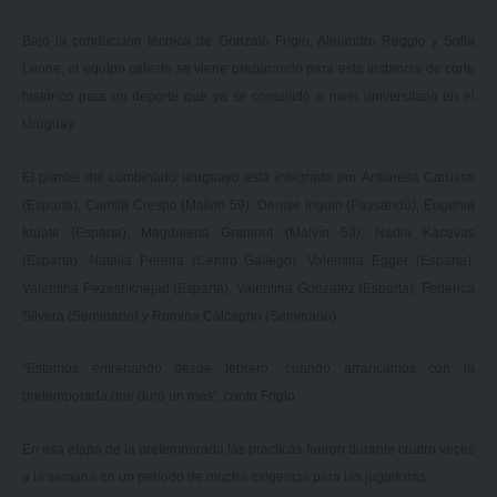
Bajo la conducción técnica de Gonzalo Frigio, Alejandro Reggio y Sofía
Leone, el equipo celeste se viene preparando para esta instancia de corte
histórico para un deporte que ya se consolidó a nivel universitario en el
Uruguay.
El plantel del combinado uruguayo está integrado por Antonella Carusso
(Esparta), Camila Crespo (Malvín 59), Denise Irigoin (Paysandú), Eugenia
Iduate (Esparta), Magdalena Gramont (Malvín 59), Nadia Kacevas
(Esparta), Natalia Pereira (Centro Gallego), Valentina Egger (Esparta),
Valentina Pezeshknejad (Esparta), Valentina González (Esparta), Federica
Silvera (Seminario) y Romina Calcagno (Seminario).
“Estamos entrenando desde febrero, cuando arrancamos con la
pretemporada que duró un mes”, contó Frigio.
En esa etapa de la pretemporada las prácticas fueron durante cuatro veces
a la semana en un período de mucha exigencia para las jugadoras.