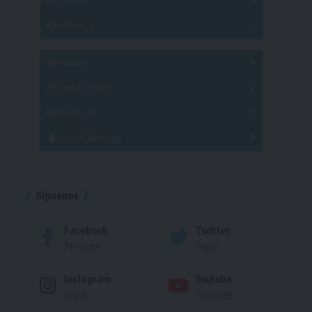
A
B
3x3
Fútbol 8
A
B
C
SUB 21
Masculino
Futsal
Femenino
Fútbol Playa
Masculino
Femenino
Natación
Torneo
Handball Playa
Torneo
Torneo
Síguenos
Facebook
Twitter
Me gusta
Seguir
Instagram
Youtube
Seguir
Suscríbete