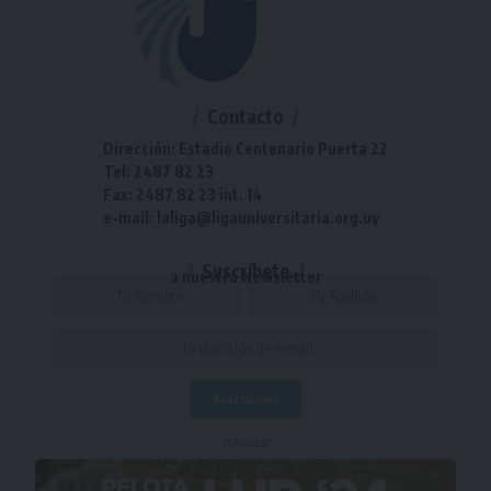
Contacto
Dirección: Estadio Centenario Puerta 22
Tel: 2487 82 23
Fax: 2487 82 23 int. 14
e-mail: laliga@ligauniversitaria.org.uy
Suscríbete
a nuestra Newsletter
- Publicidad -