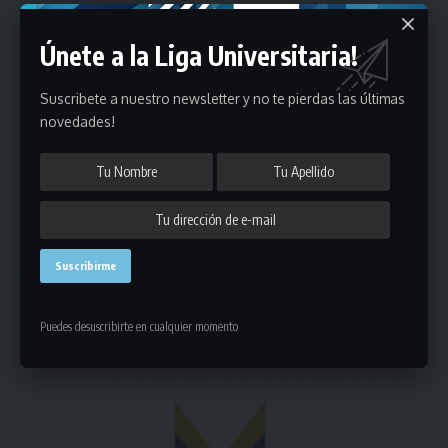
Únete a la Liga Universitaria!
Suscribete a nuestro newsletter y no te pierdas las últimas
novedades!
Puedes suscribirte en cualquier momento.
Deja un comentario
- Publicidad -
Puedes desuscribirte en cualquier momento