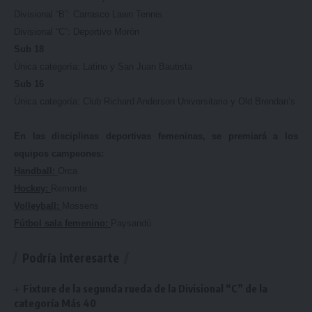
Divisional “B”: Carrasco Lawn Tennis
Divisional “C”: Deportivo Morón
Sub 18
Única categoría: Latino y San Juan Bautista
Sub 16
Única categoría: Club Richard Anderson Universitario y Old Brendan’s
En las disciplinas deportivas femeninas, se premiará a los
equipos campeones:
Handball:
Orca
Hockey:
Remonte
Volleyball:
Mossens
Fútbol sala femenino:
Paysandú
Podría interesarte
Fixture de la segunda rueda de la Divisional “C” de la
categoría Más 40