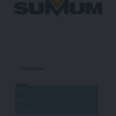
Estadísticas
Fútbol
Mayores
Reserva
A
B
C
D
E
F
G
Pre Senior
A
B
C
D