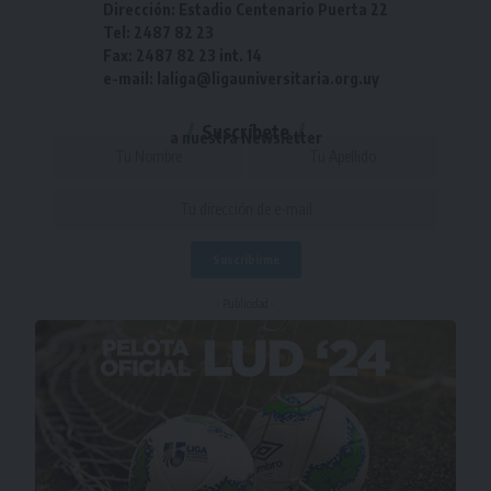
Dirección: Estadio Centenario Puerta 22
Tel: 2487 82 23
Fax: 2487 82 23 int. 14
e-mail: laliga@ligauniversitaria.org.uy
Suscríbete
a nuestra Newsletter
- Publicidad -