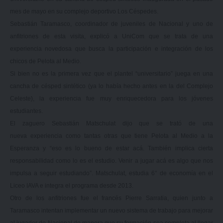
mes de mayo en su complejo deportivo Los Céspedes.
Sebastián Taramasco, coordinador de juveniles de Nacional y uno de
anfitriones de esta visita, explicó a UniCom que se trata de una
experiencia novedosa que busca la participación e integración de los
chicos de Pelota al Medio.
Si bien no es la primera vez que el plantel “universitario” juega en una
cancha de césped sintético (ya lo había hecho antes en la del Complejo
Celeste), la experiencia fue muy enriquecedora para los jóvenes
estudiantes.
El zaguero Sebastián Matschulat dijo que se trató de una
nueva experiencia como tantas otras que tiene Pelota al Medio a la
Esperanza y “eso es lo bueno de estar acá. También implica cierta
responsabilidad como lo es el estudio. Venir a jugar acá es algo que nos
impulsa a seguir estudiando”. Matschulat, estudia 6° de economía en el
Liceo IAVA e integra el programa desde 2013.
Otro de los anfitriones fue el francés Pierre Sarratia, quien junto a
Taramasco intentan implementar un nuevo sistema de trabajo para mejorar
al jugador de Nacional de manera que su formación sea completa al llegar