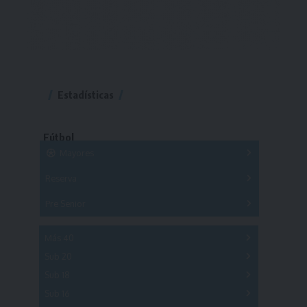
Estadísticas
Fútbol
Mayores
Reserva
A
B
C
D
E
F
G
Pre Senior
A
B
C
D
A
B
C
D
E
Más 40
Sub 20
A
B
C
Sub 18
A
B
C
Sub 16
Series