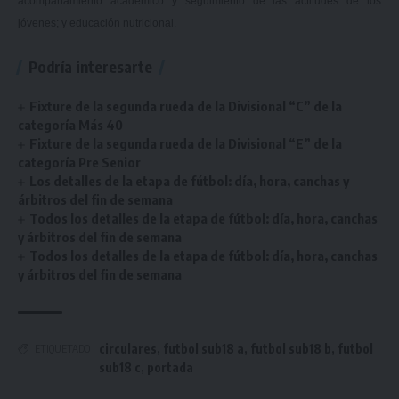
acompañamiento académico y seguimiento de las actitudes de los
jóvenes; y educación nutricional.
Podría interesarte
Fixture de la segunda rueda de la Divisional “C” de la
categoría Más 40
Fixture de la segunda rueda de la Divisional “E” de la
categoría Pre Senior
Los detalles de la etapa de fútbol: día, hora, canchas y
árbitros del fin de semana
Todos los detalles de la etapa de fútbol: día, hora, canchas
y árbitros del fin de semana
Todos los detalles de la etapa de fútbol: día, hora, canchas
y árbitros del fin de semana
circulares
,
futbol sub18 a
,
futbol sub18 b
,
futbol
ETIQUETADO
sub18 c
,
portada