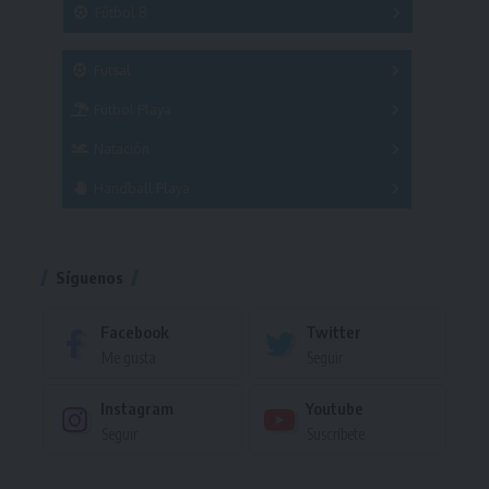
3x3
Fútbol 8
A
B
C
SUB 21
Masculino
Futsal
Femenino
Fútbol Playa
Masculino
Femenino
Natación
Torneo
Handball Playa
Torneo
Torneo
Síguenos
Facebook
Twitter
Me gusta
Seguir
Instagram
Youtube
Seguir
Suscríbete