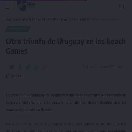
Liga Universitaria de Deportes
>
Blog
>
Deportes
>
Handball
>
Otro triunfo de Uruguay en los Beach Games
HANDBALL
Otro triunfo de Uruguay en los Beach
Games
Tiempo de Lectura: 1 Minuto
La selección uruguaya de handball femenino universitario consiguió su
segunda victoria en la tercera edición de los Beach Games que se
están disputando en Brasil.
En la ciudad de Manaos,
Uruguay
venció este jueves a UNINILTONLINS
de Brasil en definición por shoot out en un partido muy entretenido