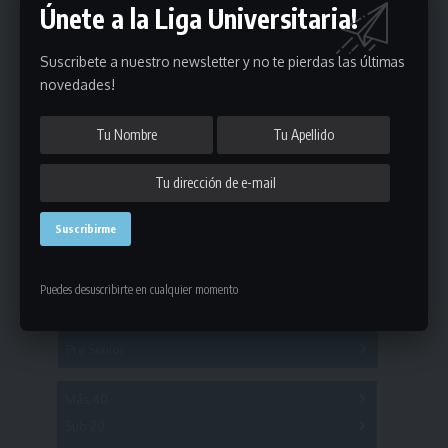
Únete a la Liga Universitaria!
Suscribete a nuestro newsletter y no te pierdas las últimas
novedades!
Estadísticas
Fútbol
Mayores
Puedes desuscribirte en cualquier momento
Reserva
A
B
C
D
E
F
G
Pre Senior
A
B
C
D
A
B
C
D
E
Más 40
Sub 20
A
B
C