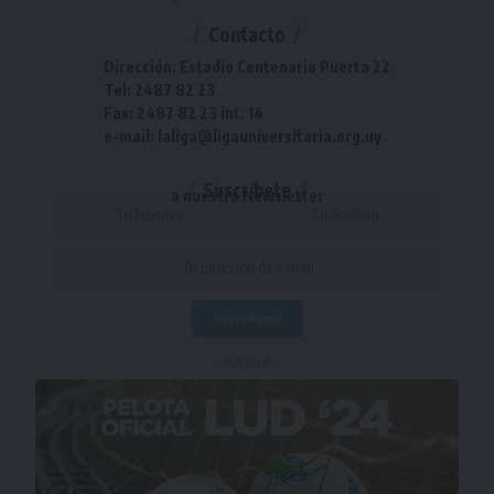
Contacto
Dirección: Estadio Centenario Puerta 22
Tel: 2487 82 23
Fax: 2487 82 23 int. 14
e-mail: laliga@ligauniversitaria.org.uy
Suscríbete
a nuestra Newsletter
- Publicidad -