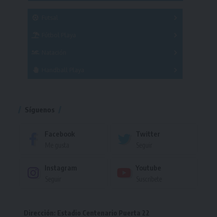
SUB 21
Masculino
Futsal
Femenino
Fútbol Playa
Masculino
Femenino
Natación
Torneo
Handball Playa
Torneo
Torneo
Síguenos
Facebook
Twitter
Me gusta
Seguir
Instagram
Youtube
Seguir
Suscríbete
Dirección: Estadio Centenario Puerta 22