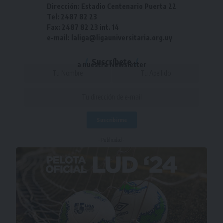
Dirección: Estadio Centenario Puerta 22
Tel: 2487 82 23
Fax: 2487 82 23 int. 14
e-mail: laliga@ligauniversitaria.org.uy
Suscríbete
a nuestra Newsletter
- Publicidad -