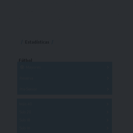
Estadísticas
Fútbol
Mayores
Reserva
A
B
C
D
E
F
G
Pre Senior
A
B
C
D
A
B
C
D
E
Más 40
Sub 20
A
B
C
Sub 18
A
B
C
Sub 16
Series