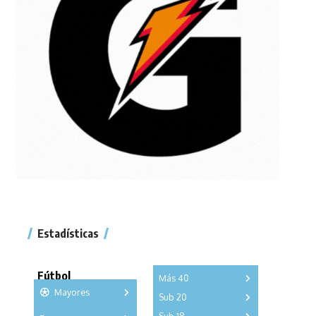
Estadísticas
Fútbol
Más 40
Mayores
Sub 20
A
B
C