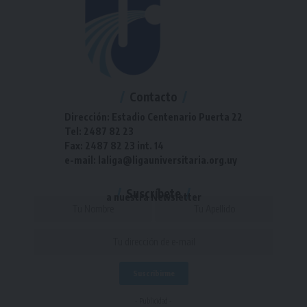
Contacto
Dirección: Estadio Centenario Puerta 22
Tel: 2487 82 23
Fax: 2487 82 23 int. 14
e-mail: laliga@ligauniversitaria.org.uy
Suscríbete
a nuestra Newsletter
- Publicidad -