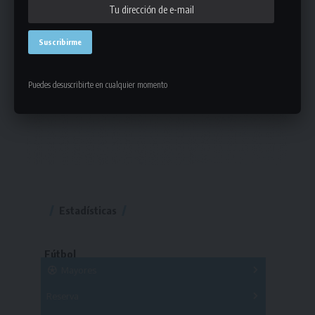
Puedes desuscribirte en cualquier momento
Estadísticas
Fútbol
Mayores
Reserva
A
B
C
D
E
F
G