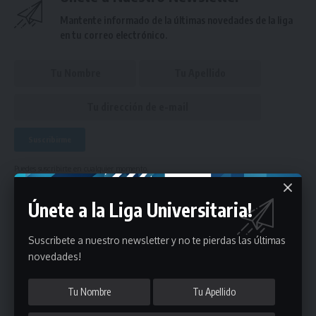
Mantente informado de la últimas novedades de la liga
en tu correo electrónico.
Puedes suscribirte en cualquier momento.
Únete a la Liga Universitaria!
- Publicidad -
Suscribete a nuestro newsletter y no te pierdas las últimas
novedades!