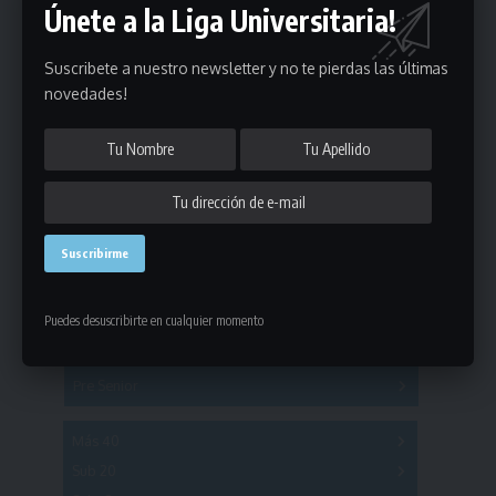
Únete a la Liga Universitaria!
Suscribete a nuestro newsletter y no te pierdas las últimas
novedades!
Estadísticas
Fútbol
Mayores
Puedes desuscribirte en cualquier momento
Reserva
A
B
C
D
E
F
G
Pre Senior
A
B
C
D
A
B
C
D
E
Más 40
Sub 20
A
B
C