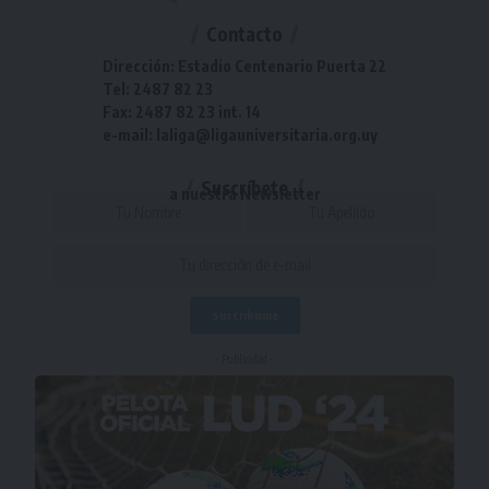
Contacto
Dirección: Estadio Centenario Puerta 22
Tel: 2487 82 23
Fax: 2487 82 23 int. 14
e-mail: laliga@ligauniversitaria.org.uy
Suscríbete
a nuestra Newsletter
- Publicidad -