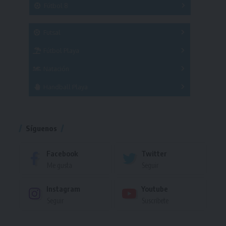
Fútbol 8
A
B
C
SUB 21
Masculino
Futsal
Femenino
Fútbol Playa
Masculino
Femenino
Natación
Torneo
Handball Playa
Torneo
Torneo
Síguenos
Facebook
Twitter
Me gusta
Seguir
Instagram
Youtube
Seguir
Suscríbete