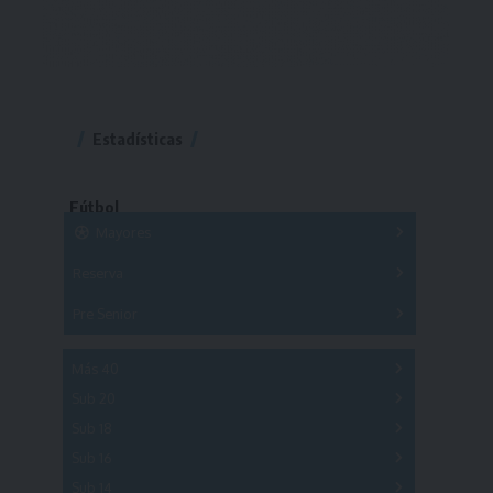
Estadísticas
Fútbol
Mayores
Reserva
A
B
C
D
E
F
G
Pre Senior
A
B
C
D
A
B
C
D
E
Más 40
Sub 20
A
B
C
Sub 18
A
B
C
Sub 16
Series
Sub 14