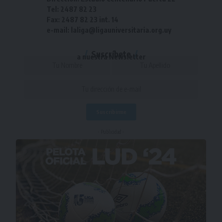
Tel: 2487 82 23
Fax: 2487 82 23 int. 14
e-mail: laliga@ligauniversitaria.org.uy
Suscríbete
a nuestra Newsletter
- Publicidad -