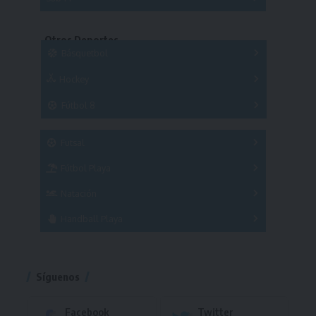
Copas
Series
Copas
Series
Otros Deportes
Copas
Básquetbol
Hockey
A
B
3x3
Fútbol 8
A
B
C
SUB 21
Masculino
Futsal
Femenino
Fútbol Playa
Masculino
Femenino
Natación
Torneo
Handball Playa
Torneo
Torneo
Síguenos
Facebook
Twitter