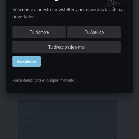
Suscribete a nuestro newsletter y no te pierdas las últimas
novedades!
Estadísticas
Fútbol
Mayores
Reserva
A
B
C
D
E
F
G
Puedes desuscribirte en cualquier momento
Pre Senior
A
B
C
D
A
B
C
D
E
Más 40
Sub 20
A
B
C
Sub 18
A
B
C
Sub 16
Series
Sub 14