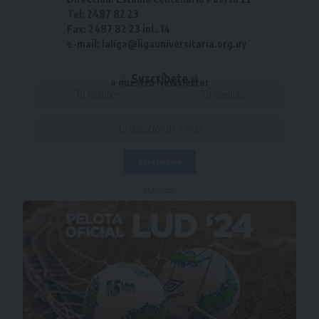
Tel: 2487 82 23
Fax: 2487 82 23 int. 14
e-mail: laliga@ligauniversitaria.org.uy
Suscríbete
a nuestra Newsletter
- Publicidad -