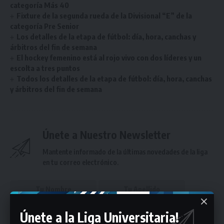
categoría Más 40
Fixture de la segunda rueda de la Divisional “E” de la
categoría Pre Senior
Los detalles de la etapa de fútbol: día, hora, canchas y
árbitros del fin de semana
El hockey femenino está al rojo vivo con dos líderes y un
escolta a tres puntos
Todos los detalles de la etapa de fútbol: día, hora, canchas
y árbitros del fin de semana
Únete a Nuestro Newsletter
Mantente informado de la últimas novedades de la liga
en tu correo electrónico.
Únete a la Liga Universitaria!