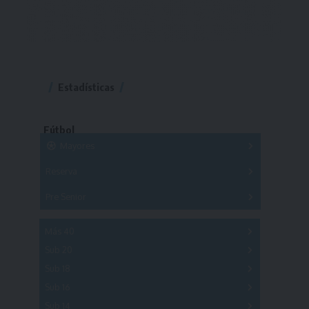
Estadísticas
Fútbol
Mayores
Reserva
A
B
C
D
E
F
G
Pre Senior
A
B
C
D
A
B
C
D
E
Más 40
Sub 20
A
B
C
Sub 18
A
B
C
Sub 16
Series
Sub 14