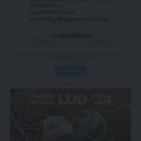
Tel: 2487 82 23
Fax: 2487 82 23 int. 14
e-mail: laliga@ligauniversitaria.org.uy
Suscríbete
a nuestra Newsletter
- Publicidad -