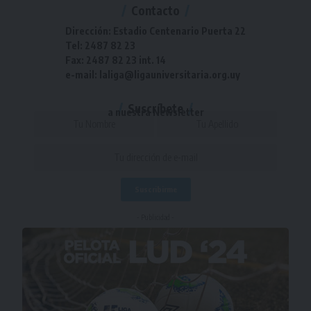
Contacto
Dirección: Estadio Centenario Puerta 22
Tel: 2487 82 23
Fax: 2487 82 23 int. 14
e-mail: laliga@ligauniversitaria.org.uy
Suscríbete
a nuestra Newsletter
- Publicidad -