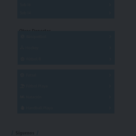
A
B
C
Sub 16
Series
Sub 14
Copas
Series
Copas
Series
Otros Deportes
Copas
Básquetbol
Hockey
A
B
3x3
Fútbol 8
A
B
C
SUB 21
Masculino
Futsal
Femenino
Fútbol Playa
Masculino
Femenino
Natación
Torneo
Handball Playa
Torneo
Torneo
Síguenos