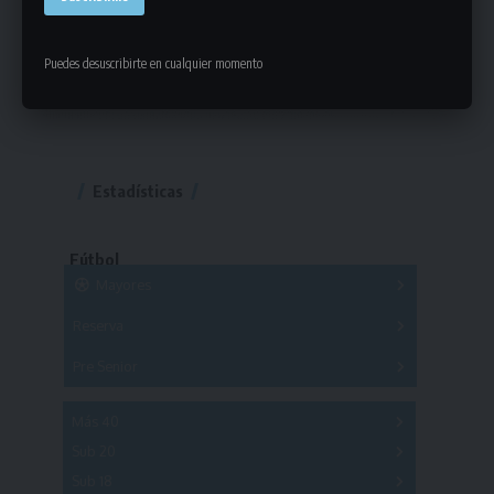
Puedes desuscribirte en cualquier momento
Estadísticas
Fútbol
Mayores
Reserva
A
B
C
D
E
F
G
Pre Senior
A
B
C
D
A
B
C
D
E
Más 40
Sub 20
A
B
C
Sub 18