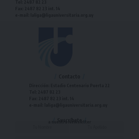
Tel: 2487 82 23
Fax: 2487 82 23 int. 14
e-mail: laliga@ligauniversitaria.org.uy
Contacto
Dirección: Estadio Centenario Puerta 22
Tel: 2487 82 23
Fax: 2487 82 23 int. 14
e-mail: laliga@ligauniversitaria.org.uy
Suscríbete
a nuestra Newsletter