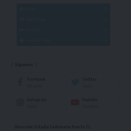
SUB 21
Masculino
Futsal
Femenino
Fútbol Playa
Masculino
Femenino
Natación
Torneo
Handball Playa
Torneo
Torneo
Síguenos
Facebook
Twitter
Me gusta
Seguir
Instagram
Youtube
Seguir
Suscríbete
Dirección: Estadio Centenario Puerta 22