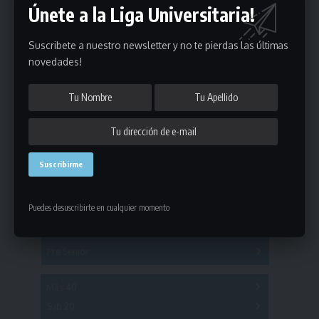
Únete a la Liga Universitaria!
Suscribete a nuestro newsletter y no te pierdas las últimas
novedades!
Estadísticas
Fútbol
Mayores
Puedes desuscribirte en cualquier momento
Reserva
A
B
C
D
E
F
G
Pre Senior
A
B
C
D
A
B
C
D
E
Más 40
Sub 20
A
B
C