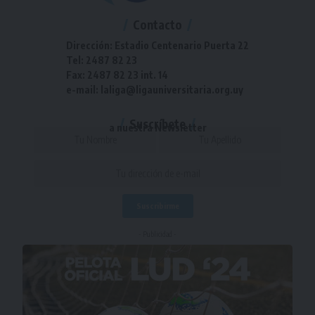
Contacto
Dirección: Estadio Centenario Puerta 22
Tel: 2487 82 23
Fax: 2487 82 23 int. 14
e-mail: laliga@ligauniversitaria.org.uy
Suscríbete
a nuestra Newsletter
- Publicidad -