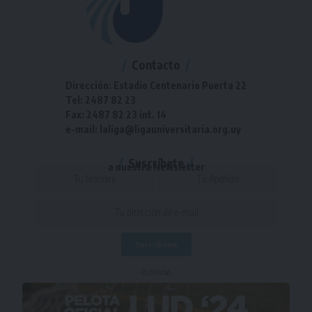
Contacto
Dirección: Estadio Centenario Puerta 22
Tel: 2487 82 23
Fax: 2487 82 23 int. 14
e-mail: laliga@ligauniversitaria.org.uy
Suscríbete
a nuestra Newsletter
- Publicidad -