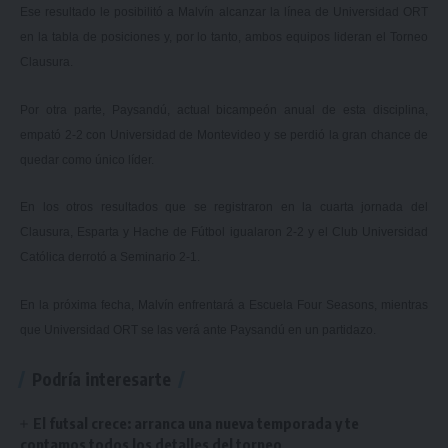
Ese resultado le posibilitó a Malvín alcanzar la línea de Universidad ORT
en la tabla de posiciones y, por lo tanto, ambos equipos lideran el Torneo
Clausura.
Por otra parte, Paysandú, actual bicampeón anual de esta disciplina,
empató 2-2 con Universidad de Montevideo y se perdió la gran chance de
quedar como único líder.
En los otros resultados que se registraron en la cuarta jornada del
Clausura, Esparta y Hache de Fútbol igualaron 2-2 y el Club Universidad
Católica derrotó a Seminario 2-1.
En la próxima fecha, Malvín enfrentará a Escuela Four Seasons, mientras
que Universidad ORT se las verá ante Paysandú en un partidazo.
Podría interesarte
El futsal crece: arranca una nueva temporada y te
contamos todos los detalles del torneo