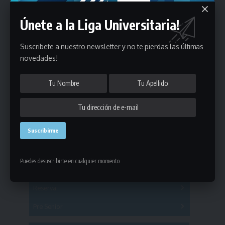
Únete a la Liga Universitaria!
Suscribete a nuestro newsletter y no te pierdas las últimas
novedades!
Estadísticas
Fútbol
Puedes desuscribirte en cualquier momento
Mayores
Reserva
A
B
C
D
E
F
G
Pre Senior
A
B
C
D