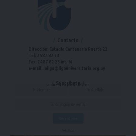
Contacto
Dirección: Estadio Centenario Puerta 22
Tel: 2487 82 23
Fax: 2487 82 23 int. 14
e-mail: laliga@ligauniversitaria.org.uy
Suscríbete
a nuestra Newsletter
- Publicidad -