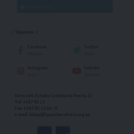
Handball Playa
Torneo
Torneo
Síguenos
Facebook
Twitter
Me gusta
Seguir
Instagram
Youtube
Seguir
Suscríbete
Dirección: Estadio Centenario Puerta 22
Tel: 2487 82 23
Fax: 2487 82 23 int. 14
e-mail: laliga@ligauniversitaria.org.uy