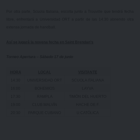
Por otra parte, Scuola Italiana, escolta junto a Trouville que tendrá fecha
libre, enfrentará a Universidad ORT a partir de las 14:30 abriendo otra
extensa jornada de handball.
Así se jugará la novena fecha en Saint Brendan’s
Torneo Apertura – Sábado 17 de junio
HORA
LOCAL
VISITANTE
14:30
UNIVERSIDAD ORT
SCUOLA ITALIANA
16:00
BOHEMIOS
LAYVA
17:30
RAMPLA
TIMÓN DEL HUERTO
19:00
CLUB MALVÍN
HACHE DE F.
20:30
PARQUE CUBANO
U.CATÓLICA