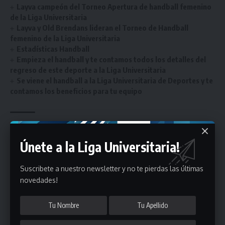
Layva campeón del Torneo Apertura de handball femenino
de la Liga Universitaria
Layva y Old Brendans lideran el Torneo de Handball
femenino de la Liga Universitaria
Estadísticas Handball
Empieza el handball y te contamos todos los detalles del
regreso de este deporte a la Liga Universitaria
Se viene el handball a la Liga Universitaria de Deportes y te
contamos los beneficios para tu equipo
handball femenino mayores
ETIQUETADO
Únete a la Liga Universitaria!
Suscribete a nuestro newsletter y no te pierdas las últimas
Únete a Nuestro Newsletter
novedades!
Mantente informado de la últimas novedades de la liga
en tu correo electrónico.