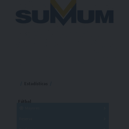
Estadísticas
Fútbol
Mayores
Reserva
A
B
C
D
E
F
G