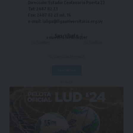
Dirección: Estadio Centenario Puerta 22
Tel: 2487 82 23
Fax: 2487 82 23 int. 14
e-mail: laliga@ligauniversitaria.org.uy
Suscríbete
a nuestra Newsletter
- Publicidad -