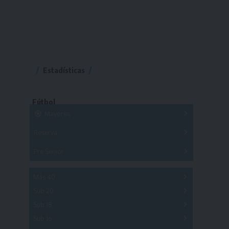
Estadísticas
Fútbol
Mayores
Reserva
A
B
C
D
E
F
G
Pre Senior
A
B
C
D
A
B
C
D
E
Más 40
Sub 20
A
B
C
Sub 18
A
B
C
Sub 16
Series