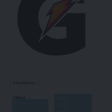
Estadísticas
Fútbol
Más 40
Mayores
Sub 20
A
B
C