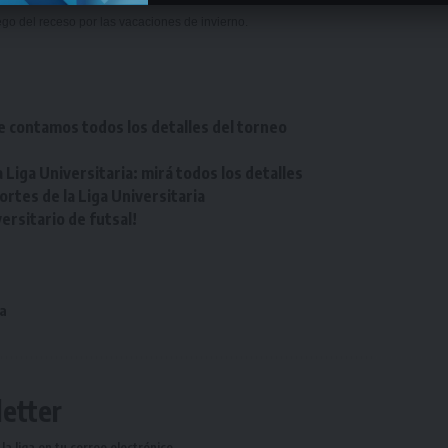
go del receso por las vacaciones de invierno.
e contamos todos los detalles del torneo
Liga Universitaria: mirá todos los detalles
tes de la Liga Universitaria
rsitario de futsal!
a
etter
a liga en tu correo electrónico.