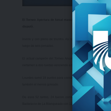
El Torneo Apertura de futsal masculino tuvo a Nuestra Seño
disputó.
Invicto y con pleno de triunfos. Así terminó Nuestra Señora de L
luego de seis jornadas.
El actual campeón del Torneo Anual que el año pasado venció e
certamen a dos ruedas venciendo a Body Factory, La Blanqueada
Lourdes sumó 18 puntos para consagrarse como campeón anotand
también el menos goleado.
De esos 52 tantos, 24 fueron convertidos por Bernardo Palau
Badaracco de La Blanqueada con 12 y Eduardo Suárez de Body F