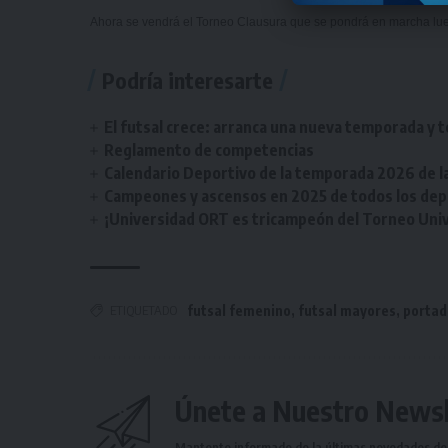
Ahora se vendrá el Torneo Clausura que se pondrá en marcha lue
Podría interesarte
El futsal crece: arranca una nueva temporada y t
Reglamento de competencias
Calendario Deportivo de la temporada 2026 de la 
Campeones y ascensos en 2025 de todos los depor
¡Universidad ORT es tricampeón del Torneo Unive
ETIQUETADO
futsal femenino
,
futsal mayores
,
portad
Únete a Nuestro Newsl
Mantente informado de la últimas novedades de l