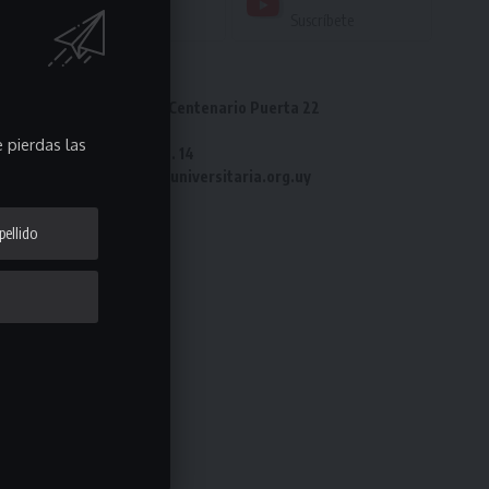
Seguir
Suscríbete
Dirección: Estadio Centenario Puerta 22
Tel: 2487 82 23
 pierdas las
Fax: 2487 82 23 int. 14
e-mail: laliga@ligauniversitaria.org.uy