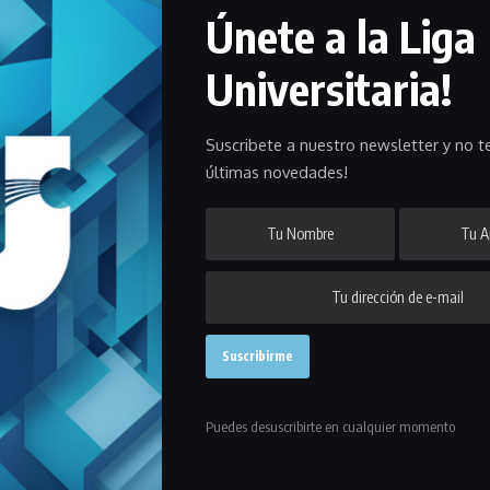
Únete a la Liga
Universitaria!
ra de Lourdes como el gran campeón: ganó los seis partidos que
Suscribete a nuestro newsletter y no te
últimas novedades!
ourdes el Torneo Apertura de fustal masculino que ya llegó a su fin
n las finales a CUBA, ganó los seis encuentros que disputó en el
 y CUBA en dos oportunidades a cada uno.
o 52 goles y recibiendo solamente 24 para ser el más goleador y
Puedes desuscribirte en cualquier momento
s, quien fue el máximo goleador del Apertura, seguido por Renzo
actory con 8.