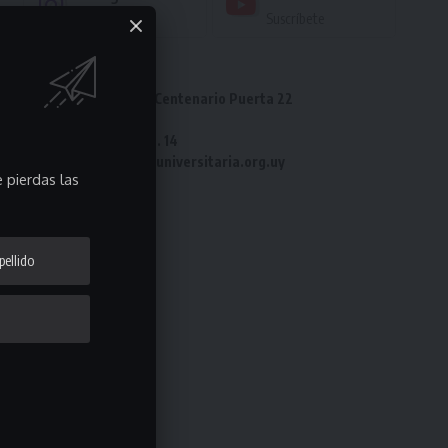
Seguir
Suscríbete
Dirección: Estadio Centenario Puerta 22
Tel: 2487 82 23
Fax: 2487 82 23 int. 14
e-mail: laliga@ligauniversitaria.org.uy
 pierdas las