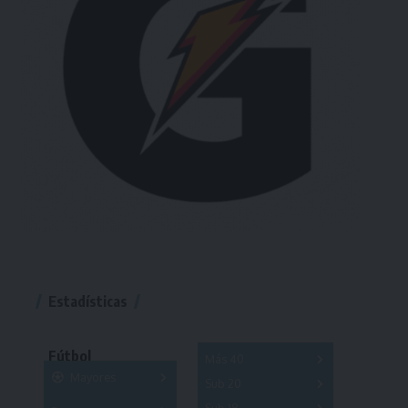
Estadísticas
Fútbol
Más 40
Mayores
Sub 20
A
B
C