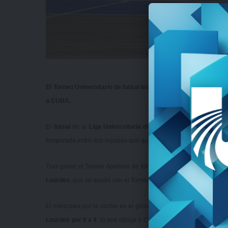
El Torneo Universitario de futsal masculino tuvo la disputa de 
a CUBA.
El
futsal
de la
Liga Universitaria de Deportes
está inmerso en 
temporada entre dos equipos que quieren cumplir con su objetivo
Tras
ganar el Torneo Apertura de forma invicta
,
CUBA
se metió e
Lourdes
, que
se quedó con el Torneo Clausura
y avanzó a esta in
El miércoles por la noche en el gimnasio de la
Escuela Nacional
Lourdes por 8 a 4
, lo que obliga a CUBA a ganar para poder for