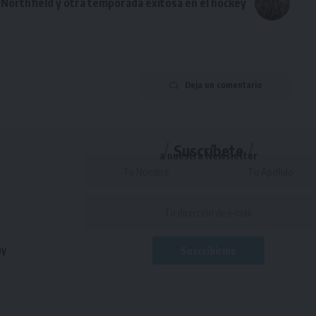
Northfield y otra temporada exitosa en el hockey
Deja un comentario
Suscríbete
a nuestra Newsletter
uy