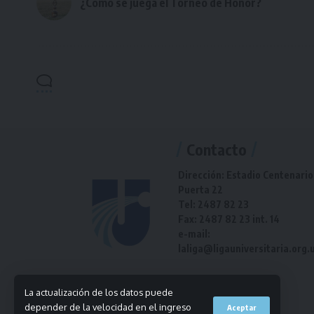
¿Cómo se juega el Torneo de Honor?
Contacto
Dirección: Estadio Centenario
Puerta 22
Tel: 2487 82 23
Fax: 2487 82 23 int. 14
e-mail:
laliga@ligauniversitaria.org.
La actualización de los datos puede
depender de la velocidad en el ingreso
Aceptar