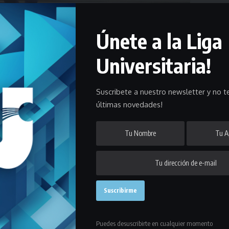
Únete a la Liga
Universitaria!
la primera final con el triunfo de Nuestra Señora de Lourdes frente
Suscribete a nuestro newsletter y no te
últimas novedades!
su etapa más caliente: la definición. Se jugó la primera final de la
.
n la final del
Torneo Universitario
y su rival es
Nuestra Señora de
stancia.
 de Policía
se jugó la primera final y la victoria quedó en manos de
jar una definición por penales o consagrarse campeón si supera a su
Puedes desuscribirte en cualquier momento