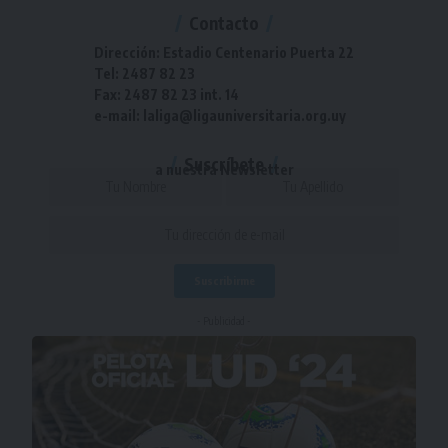
Contacto
Dirección: Estadio Centenario Puerta 22
Tel: 2487 82 23
Fax: 2487 82 23 int. 14
e-mail: laliga@ligauniversitaria.org.uy
Suscríbete
a nuestra Newsletter
- Publicidad -