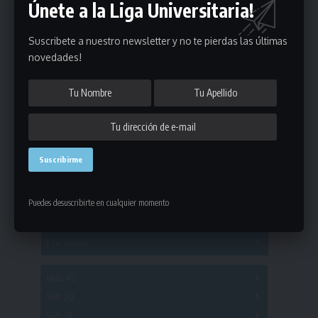
Únete a la Liga Universitaria!
Suscribete a nuestro newsletter y no te pierdas las últimas
novedades!
Estadísticas
Fútbol
Mayores
Puedes desuscribirte en cualquier momento
Reserva
A
B
C
D
E
F
G
Pre Senior
A
B
C
D
A
B
C
D
E
Más 40
Sub 20
A
B
C
Sub 18