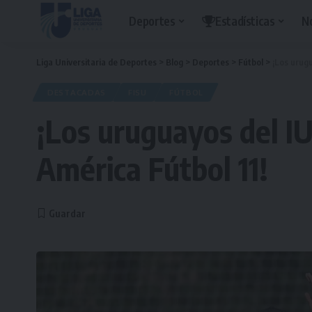
Deportes
Estadísticas
N
Liga Universitaria de Deportes
>
Blog
>
Deportes
>
Fútbol
>
¡Los urugu
DESTACADAS
FISU
FÚTBOL
¡Los uruguayos del IU
América Fútbol 11!