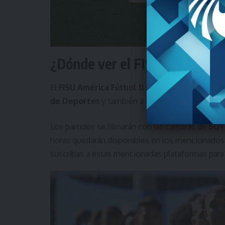
¿Dónde ver el FISU América F
El
FISU América Fútbol 11
se podrá ver a través 
de Deportes
y también a través del
canal de F
Los partidos se filmarán con las cámaras de
SOY
horas quedarán disponibles en los mencionados
suscribas a estas mencionadas plataformas para 