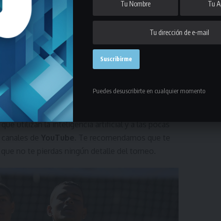
útbol 11?
del
canal de YouTube de la Liga Universitaria
Puedes desuscribirte en cualquier momento
ISU América
.
que utilizan la inteligencia artificial y a las pocas
 canales de
YouTube
. Te recomendamos que te
que no te pierdas ningún detalle del torneo.