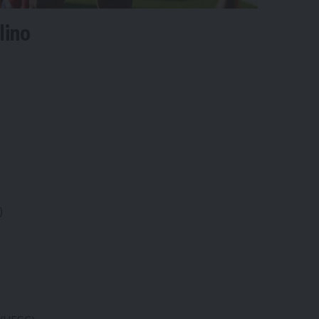
lino
)