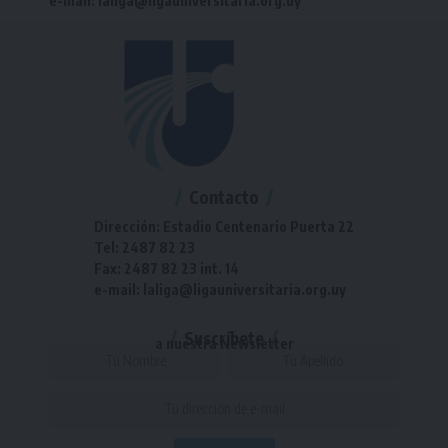
e-mail: laliga@ligauniversitaria.org.uy
Contacto
Dirección: Estadio Centenario Puerta 22
Tel: 2487 82 23
Fax: 2487 82 23 int. 14
e-mail: laliga@ligauniversitaria.org.uy
Suscríbete
a nuestra Newsletter