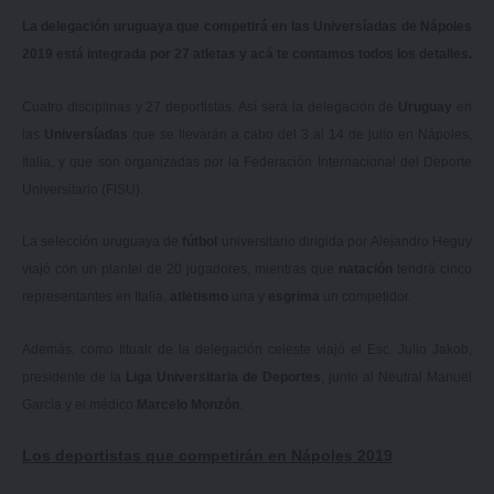
La delegación uruguaya que competirá en las Universíadas de Nápoles
2019 está integrada por 27 atletas y acá te contamos todos los detalles.
Cuatro disciplinas y 27 deportistas. Así será la delegación de
Uruguay
en
las
Universíadas
que se llevarán a cabo del 3 al 14 de julio en Nápoles,
Italia, y que son organizadas por la Federación Internacional del Deporte
Universitario (FISU).
La selección uruguaya de
fútbol
universitario dirigida por Alejandro Heguy
viajó con un plantel de 20 jugadores, mientras que
natación
tendrá cinco
representantes en Italia,
atletismo
una y
esgrima
un competidor.
Además, como titualr de la delegación celeste viajó el Esc. Julio Jakob,
presidente de la
Liga Universitaria de Deportes
, junto al Neutral Manuel
García y el médico
Marcelo Monzón
.
Los deportistas que competirán en Nápoles 2019