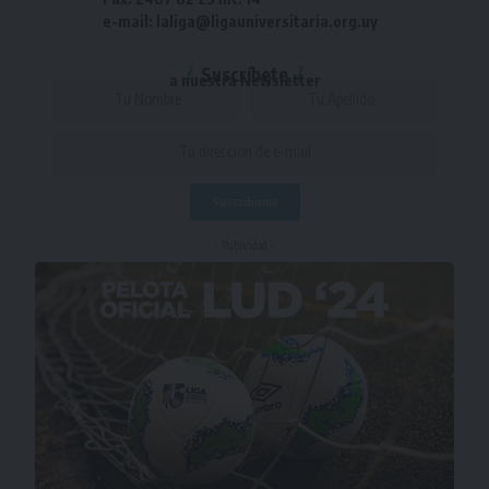
e-mail: laliga@ligauniversitaria.org.uy
Suscríbete
a nuestra Newsletter
- Publicidad -