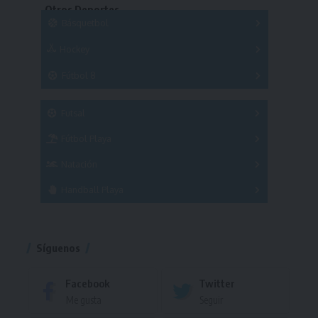
Otros Deportes
Copas
Básquetbol
Hockey
A
B
3x3
Fútbol 8
A
B
C
SUB 21
Masculino
Futsal
Femenino
Fútbol Playa
Masculino
Femenino
Natación
Torneo
Handball Playa
Torneo
Torneo
Síguenos
Facebook
Twitter
Me gusta
Seguir