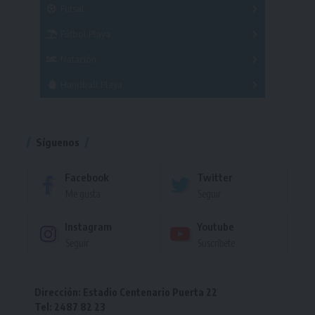
Futsal
Femenino
Fútbol Playa
Masculino
Femenino
Natación
Torneo
Handball Playa
Torneo
Torneo
Síguenos
Facebook
Twitter
Me gusta
Seguir
Instagram
Youtube
Seguir
Suscríbete
Dirección: Estadio Centenario Puerta 22
Tel: 2487 82 23