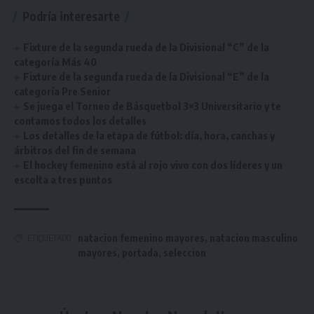
Podría interesarte
Fixture de la segunda rueda de la Divisional “C” de la
categoría Más 40
Fixture de la segunda rueda de la Divisional “E” de la
categoría Pre Senior
Se juega el Torneo de Básquetbol 3×3 Universitario y te
contamos todos los detalles
Los detalles de la etapa de fútbol: día, hora, canchas y
árbitros del fin de semana
El hockey femenino está al rojo vivo con dos líderes y un
escolta a tres puntos
natacion femenino mayores
,
natacion masculino
ETIQUETADO
mayores
,
portada
,
seleccion