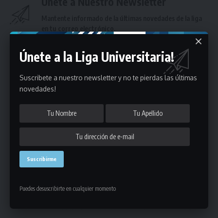
Únete a Nuestro Newsletter
Mantente informado de la últimas novedades de la liga
en tu correo electrónico.
Únete a la Liga Universitaria!
Suscribete a nuestro newsletter y no te pierdas las últimas
novedades!
Puedes suscribirte en cualquier momento.
Deja un comentario
- Publicidad -
Puedes desuscribirte en cualquier momento