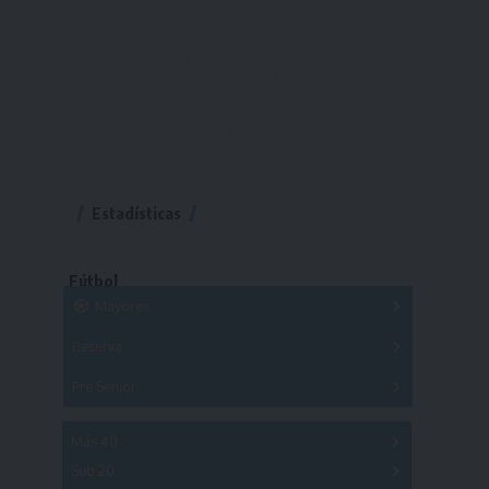
Estadísticas
Fútbol
Mayores
Reserva
A
B
C
D
E
F
G
Pre Senior
A
B
C
D
A
B
C
D
E
Más 40
Sub 20
A
B
C