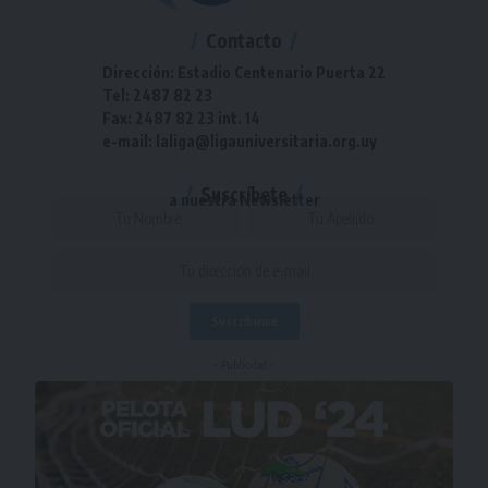
Contacto
Dirección: Estadio Centenario Puerta 22
Tel: 2487 82 23
Fax: 2487 82 23 int. 14
e-mail: laliga@ligauniversitaria.org.uy
Suscríbete
a nuestra Newsletter
- Publicidad -