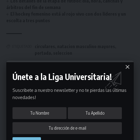
Los detalles de la etapa de fútbol: día, hora, canchas y
árbitros del fin de semana
El hockey femenino está al rojo vivo con dos líderes y un
escolta a tres puntos
circulares
,
natacion masculino mayores
,
ETIQUETADO
portada
,
seleccion
Únete a la Liga Universitaria!
Únete a Nuestro Newsletter
Suscribete a nuestro newsletter y no te pierdas las últimas
Mantente informado de la últimas novedades de la liga
novedades!
en tu correo electrónico.