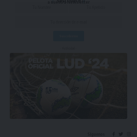
Suscríbete
a nuestra Newsletter
- Publicidad -
Síguenos