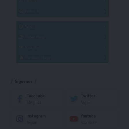
Hockey
A
B
3x3
Fútbol 8
A
B
C
SUB 21
Masculino
Futsal
Femenino
Fútbol Playa
Masculino
Femenino
Natación
Torneo
Handball Playa
Torneo
Torneo
Síguenos
Facebook
Twitter
Me gusta
Seguir
Instagram
Youtube
Seguir
Suscríbete