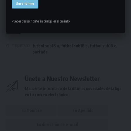
Todos los detalles de la etapa de fútbol: día, hora, canchas
y árbitros del fin de semana
Todos los detalles de la etapa de fútbol: día, hora, canchas
y árbitros del fin de semana
Puedes desuscribirte en cualquier momento
futbol sub18 a
,
futbol sub18 b
,
futbol sub18 c
,
ETIQUETADO
portada
Únete a Nuestro Newsletter
Mantente informado de la últimas novedades de la liga
en tu correo electrónico.