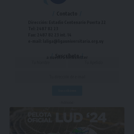
Contacto
Dirección: Estadio Centenario Puerta 22
Tel: 2487 82 23
Fax: 2487 82 23 int. 14
e-mail: laliga@ligauniversitaria.org.uy
Suscríbete
a nuestra Newsletter
- Publicidad -