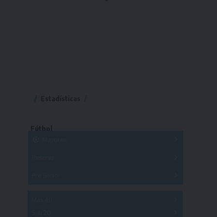
Estadísticas
Fútbol
Mayores
Reserva
A
B
C
D
E
F
G
Pre Senior
A
B
C
D
A
B
C
D
E
Más 40
Sub 20