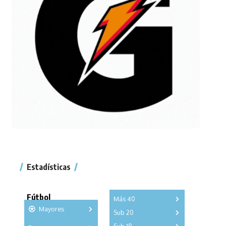
Estadísticas
Fútbol
Más 40
Mayores
Sub 20
A
B
C