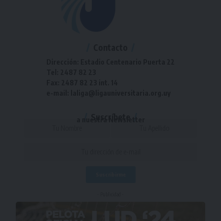
Contacto
Dirección: Estadio Centenario Puerta 22
Tel: 2487 82 23
Fax: 2487 82 23 int. 14
e-mail: laliga@ligauniversitaria.org.uy
Suscríbete
a nuestra Newsletter
- Publicidad -