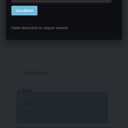
Puedes desuscribirte en cualquier momento
Estadísticas
Fútbol
Mayores
Reserva
A
B
C
D
E
F
G
Pre Senior
A
B
C
D