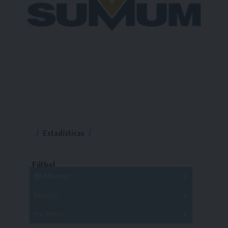
Estadísticas
Fútbol
Mayores
Reserva
A
B
C
D
E
F
G
Pre Senior
A
B
C
D