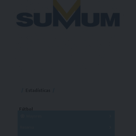
Estadísticas
Fútbol
Mayores
Reserva
A
B
C
D
E
F
G