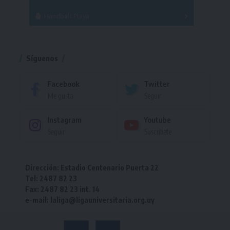
Handball Playa
Torneo
Torneo
Síguenos
Facebook
Twitter
Me gusta
Seguir
Instagram
Youtube
Seguir
Suscríbete
Dirección: Estadio Centenario Puerta 22
Tel: 2487 82 23
Fax: 2487 82 23 int. 14
e-mail: laliga@ligauniversitaria.org.uy