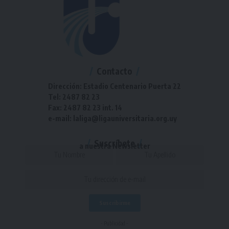
Contacto
Dirección: Estadio Centenario Puerta 22
Tel: 2487 82 23
Fax: 2487 82 23 int. 14
e-mail: laliga@ligauniversitaria.org.uy
Suscríbete
a nuestra Newsletter
- Publicidad -