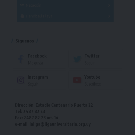
Femenino
Natación
Torneo
Handball Playa
Torneo
Torneo
Síguenos
Facebook
Twitter
Me gusta
Seguir
Instagram
Youtube
Seguir
Suscríbete
Dirección: Estadio Centenario Puerta 22
Tel: 2487 82 23
Fax: 2487 82 23 int. 14
e-mail: laliga@ligauniversitaria.org.uy