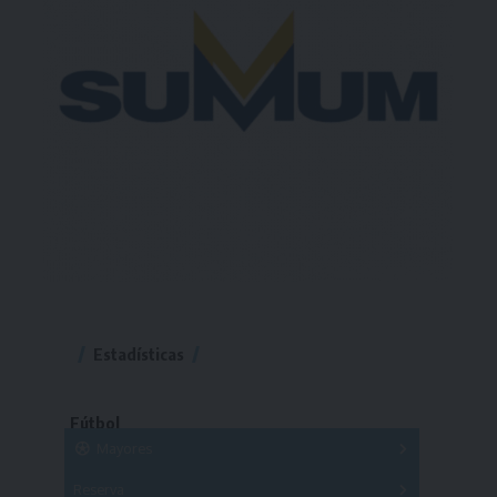
Estadísticas
Fútbol
Mayores
Reserva
A
B
C
D
E
F
G