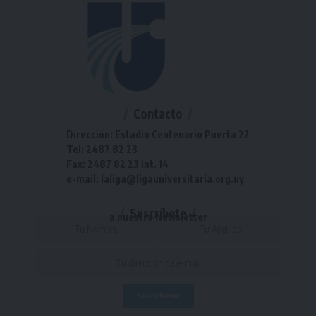
Contacto
Dirección: Estadio Centenario Puerta 22
Tel: 2487 82 23
Fax: 2487 82 23 int. 14
e-mail: laliga@ligauniversitaria.org.uy
Suscríbete
a nuestra Newsletter