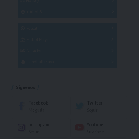
Hockey
A
B
3x3
Fútbol 8
A
B
C
SUB 21
Masculino
Futsal
Femenino
Fútbol Playa
Masculino
Femenino
Natación
Torneo
Handball Playa
Torneo
Torneo
Síguenos
Facebook
Twitter
Me gusta
Seguir
Instagram
Youtube
Seguir
Suscríbete