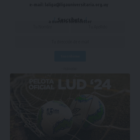
e-mail: laliga@ligauniversitaria.org.uy
Suscríbete
a nuestra Newsletter
- Publicidad -