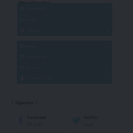
Otros Deportes
Copas
Básquetbol
Hockey
A
B
3x3
Fútbol 8
A
B
C
SUB 21
Masculino
Futsal
Femenino
Fútbol Playa
Masculino
Femenino
Natación
Torneo
Handball Playa
Torneo
Torneo
Síguenos
Facebook
Twitter
Me gusta
Seguir