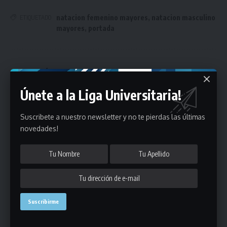
natacion femenino mayores
,
natacion masculino
ETIQUETADO
mayores
,
portada
Únete a Nuestro Newsletter
Únete a la Liga Universitaria!
Mantente informado de la últimas novedades de la liga
en tu correo electrónico.
Suscribete a nuestro newsletter y no te pierdas las últimas
novedades!
Puedes suscribirte en cualquier momento.