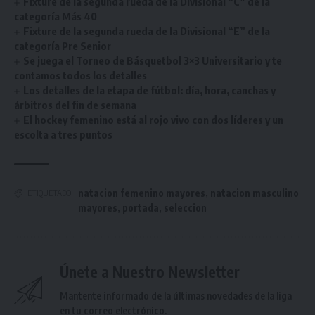
Fixture de la segunda rueda de la Divisional “C” de la
categoría Más 40
Fixture de la segunda rueda de la Divisional “E” de la
categoría Pre Senior
Se juega el Torneo de Básquetbol 3×3 Universitario y te
contamos todos los detalles
Los detalles de la etapa de fútbol: día, hora, canchas y
árbitros del fin de semana
El hockey femenino está al rojo vivo con dos líderes y un
escolta a tres puntos
natacion femenino mayores
,
natacion masculino
ETIQUETADO
mayores
,
portada
,
seleccion
Únete a Nuestro Newsletter
Mantente informado de la últimas novedades de la liga
en tu correo electrónico.