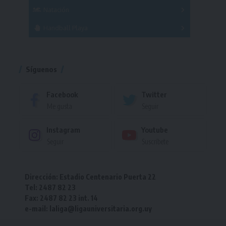
Femenino
Natación
Torneo
Handball Playa
Torneo
Torneo
Síguenos
Facebook
Twitter
Me gusta
Seguir
Instagram
Youtube
Seguir
Suscríbete
Dirección: Estadio Centenario Puerta 22
Tel: 2487 82 23
Fax: 2487 82 23 int. 14
e-mail: laliga@ligauniversitaria.org.uy