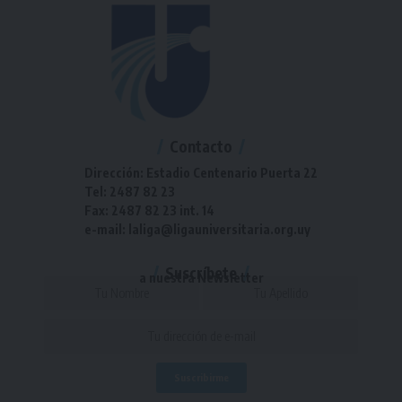
Contacto
Dirección: Estadio Centenario Puerta 22
Tel: 2487 82 23
Fax: 2487 82 23 int. 14
e-mail: laliga@ligauniversitaria.org.uy
Suscríbete
a nuestra Newsletter