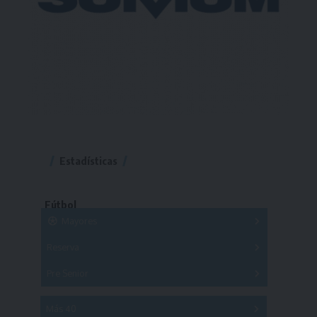
Estadísticas
Fútbol
Mayores
Reserva
A
B
C
D
E
F
G
Pre Senior
A
B
C
D
A
B
C
D
E
Más 40