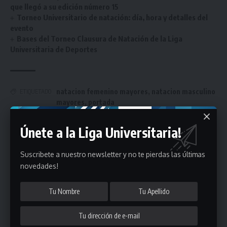
que llegó a su edición número 15
Torneo Universitario de natación: día, hora y detalles del
evento
Bases del Torneo Clausura de Natación de la Liga
Universitaria de Deportes
natacion femenino mayores
,
natacion masculino
ETIQUETADO
mayores
,
portada
Únete a la Liga Universitaria!
Únete a Nuestro Newsletter
Suscribete a nuestro newsletter y no te pierdas las últimas
Mantente informado de la últimas novedades de la liga
novedades!
en tu correo electrónico.