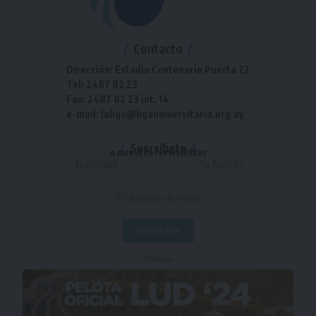
Contacto
Dirección: Estadio Centenario Puerta 22
Tel: 2487 82 23
Fax: 2487 82 23 int. 14
e-mail: laliga@ligauniversitaria.org.uy
Suscríbete
a nuestra Newsletter
- Publicidad -