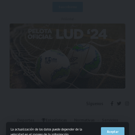
- Publicidad -
Síguenos
Deportes
Estadísticas
Normativas
Servicios
Institucional
Mis Favoritos
La actualización de los datos puede depender de la
Aceptar
velocidad en el ingreso de la información