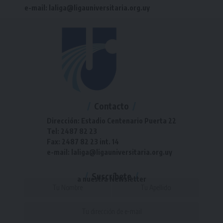
e-mail: laliga@ligauniversitaria.org.uy
Contacto
Dirección: Estadio Centenario Puerta 22
Tel: 2487 82 23
Fax: 2487 82 23 int. 14
e-mail: laliga@ligauniversitaria.org.uy
Suscríbete
a nuestra Newsletter