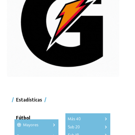
Estadísticas
Fútbol
Más 40
Mayores
Sub 20
A
B
C