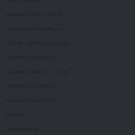
Náutico vs Unión SRS
4to partido – LLAVE D – 10.30 AM
Escuela Militar – Piedras Blancas
5to partido – SEMIFINAL 1 – 11.10 AM
GANADOR A vs GANADOR B
6to partido – SEMIFINAL 2 – 11.50 AM
GANADOR C vs GANADOR D
7mo partido – FINAL – 12.30
Hora 13.15
Entrega de premios