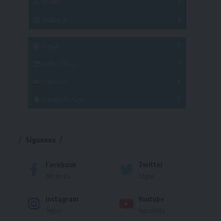
Hockey
A
B
3x3
Fútbol 8
A
B
C
SUB 21
Masculino
Futsal
Femenino
Fútbol Playa
Masculino
Femenino
Natación
Torneo
Handball Playa
Torneo
Torneo
Síguenos
Facebook
Twitter
Me gusta
Seguir
Instagram
Youtube
Seguir
Suscríbete