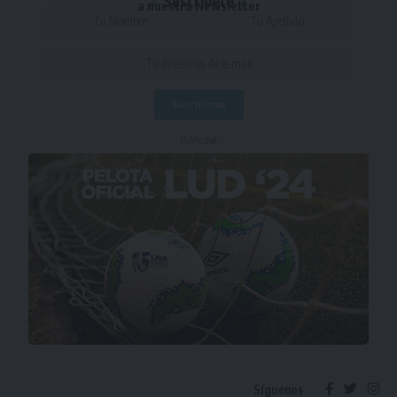
Suscríbete
a nuestra Newsletter
- Publicidad -
Síguenos