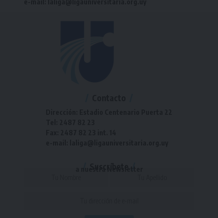
e-mail: laliga@ligauniversitaria.org.uy
Contacto
Dirección: Estadio Centenario Puerta 22
Tel: 2487 82 23
Fax: 2487 82 23 int. 14
e-mail: laliga@ligauniversitaria.org.uy
Suscríbete
a nuestra Newsletter