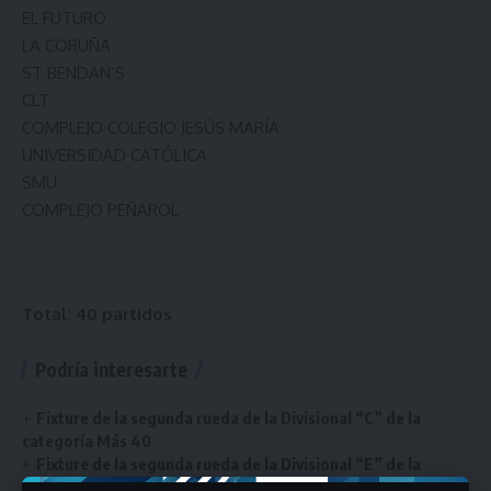
EL FUTURO
LA CORUÑA
ST BENDAN’S
CLT
COMPLEJO COLEGIO JESÚS MARÍA
UNIVERSIDAD CATÓLICA
SMU
COMPLEJO PEÑAROL
Total: 40 partidos
Podría interesarte
Fixture de la segunda rueda de la Divisional “C” de la
categoría Más 40
Fixture de la segunda rueda de la Divisional “E” de la
categoría Pre Senior