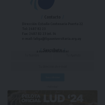
Contacto
Dirección: Estadio Centenario Puerta 22
Tel: 2487 82 23
Fax: 2487 82 23 int. 14
e-mail: laliga@ligauniversitaria.org.uy
Suscríbete
a nuestra Newsletter
- Publicidad -