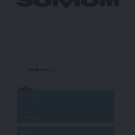
Estadísticas
Fútbol
Mayores
Reserva
A
B
C
D
E
F
G
Pre Senior
A
B
C
D
A
B
C
D
E
Más 40