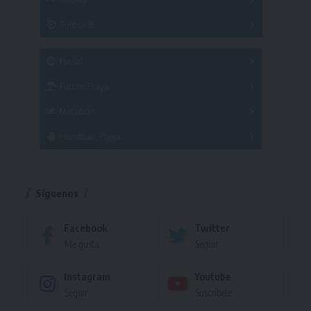
A
B
3x3
Fútbol 8
A
B
C
SUB 21
Masculino
Futsal
Femenino
Fútbol Playa
Masculino
Femenino
Natación
Torneo
Handball Playa
Torneo
Torneo
Síguenos
Facebook
Twitter
Me gusta
Seguir
Instagram
Youtube
Seguir
Suscríbete