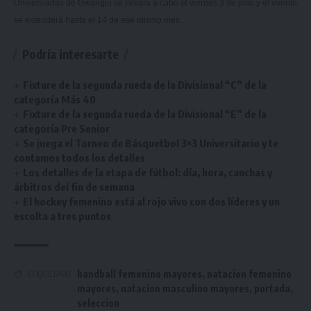
Universíadas de Gwangju se llevará a cabo el viernes 3 de julio y el evento
se extenderá hasta el 14 de ese mismo mes.
Podría interesarte
Fixture de la segunda rueda de la Divisional “C” de la
categoría Más 40
Fixture de la segunda rueda de la Divisional “E” de la
categoría Pre Senior
Se juega el Torneo de Básquetbol 3×3 Universitario y te
contamos todos los detalles
Los detalles de la etapa de fútbol: día, hora, canchas y
árbitros del fin de semana
El hockey femenino está al rojo vivo con dos líderes y un
escolta a tres puntos
handball femenino mayores
,
natacion femenino
ETIQUETADO
mayores
,
natacion masculino mayores
,
portada
,
seleccion