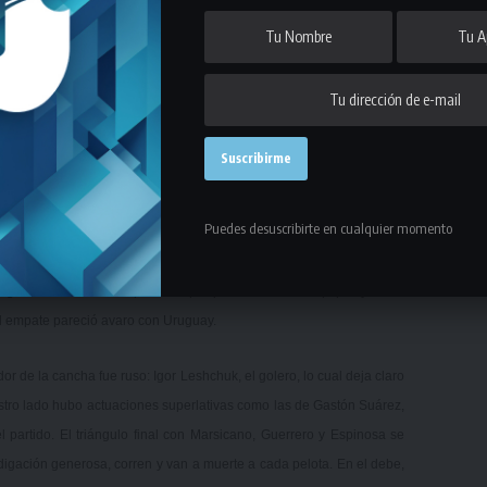
caba aunque sin mayor peligro. Uruguay tuvo sobre el final dos
ro y un cara a cara infartante entre Pablo Sasiaín y nuevamente el
e encima a un defensa se encontró con el portero al borde del área
a su metro noventa de altura, se le tiró a los pies y rodaron juntos
res celestes unánimemente nos paramos pidiendo penal pero el Juez
 confusa por lo rápida, parecería que el arquero tapó lícitamente la
Puedes desuscribirte en cualquier momento
n un encuentro donde Uruguay resignó una vez más la posesión del
 más faltas y tarjetas, hubo varias conclusiones claras. Quizás la
Jugado en forma fuerte pero leal por parte de ambos equipos y sobre
 el empate pareció avaro con Uruguay.
 de la cancha fue ruso: Igor Leshchuk, el golero, lo cual deja claro
estro lado hubo actuaciones superlativas como las de Gastón Suárez,
partido. El triángulo final con Marsicano, Guerrero y Espinosa se
igación generosa, corren y van a muerte a cada pelota. En el debe,