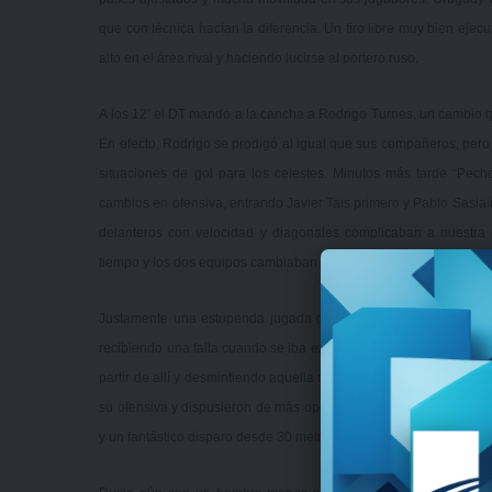
que con técnica hacían la diferencia. Un tiro libre muy bien eje
alto en el área rival y haciendo lucirse al portero ruso.
A los 12’ el DT mandó a la cancha a Rodrigo Turnes, un cambio que
En efecto, Rodrigo se prodigó al igual que sus compañeros, per
situaciones de gol para los celestes. Minutos más tarde “Pech
cambios en ofensiva, entrando Javier Tais primero y Pablo Sasiaí
delanteros con velocidad y diagonales complicaban a nuestra 
tiempo y los dos equipos cambiaban ataque por ataque.
Justamente una estupenda jugada de Rodrigo quien comenzó una
recibiendo una falta cuando se iba expreso hacia el arco, motivó
partir de allí y desmintiendo aquella máxima de que un equipo u
su ofensiva y dispusieron de más oportunidades. Una de ellas su
y un fantástico disparo desde 30 metros de éste que el golero rus