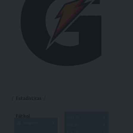
Estadísticas
Fútbol
Más 40
Mayores
Sub 20
A
B
C