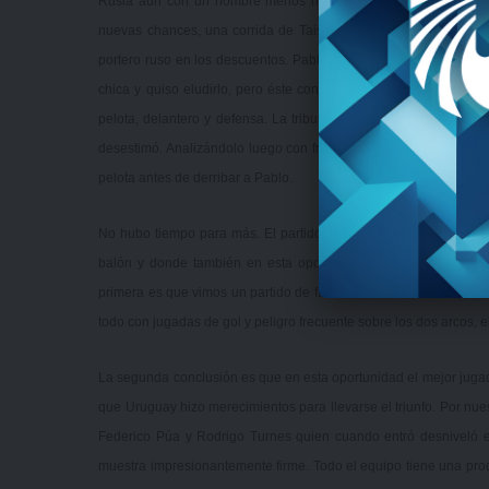
Rusia aún con un hombre menos no se resignaba y también ata
nuevas chances, una corrida de Tais cuyo disparo salvó el gole
portero ruso en los descuentos. Pablo que ya se había sacado d
chica y quiso eludirlo, pero éste con una agilidad asombrosa par
pelota, delantero y defensa. La tribuna, el banco y los jugado
desestimó. Analizándolo luego con frialdad, aunque la jugada fue
pelota antes de derribar a Pablo.
No hubo tiempo para más. El partido terminó tablas en cero. E
balón y donde también en esta oportunidad el rival terminó con
primera es que vimos un partido de fútbol sumamente atractivo. 
todo con jugadas de gol y peligro frecuente sobre los dos arcos,
La segunda conclusión es que en esta oportunidad el mejor jugador
que Uruguay hizo merecimientos para llevarse el triunfo. Por nu
Federico Púa y Rodrigo Turnes quien cuando entró desniveló el 
muestra impresionantemente firme. Todo el equipo tiene una prod