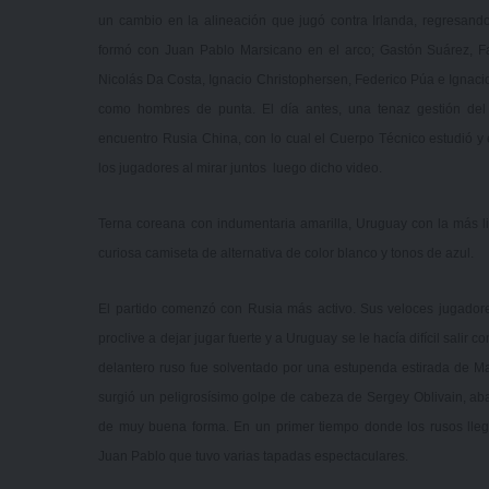
un cambio en la alineación que jugó contra Irlanda, regresando
formó con Juan Pablo Marsicano en el arco; Gastón Suárez, Fa
Nicolás Da Costa, Ignacio Christophersen, Federico Púa e Ignacio
como hombres de punta. El día antes, una tenaz gestión del 
encuentro Rusia China, con lo cual el Cuerpo Técnico estudió y 
los jugadores al mirar juntos luego dicho video.
Terna coreana con indumentaria amarilla, Uruguay con la más l
curiosa camiseta de alternativa de color blanco y tonos de azul.
El partido comenzó con Rusia más activo. Sus veloces jugador
proclive a dejar jugar fuerte y a Uruguay se le hacía difícil salir 
delantero ruso fue solventado por una estupenda estirada de M
surgió un peligrosísimo golpe de cabeza de Sergey Oblivain, aba
de muy buena forma. En un primer tiempo donde los rusos llega
Juan Pablo que tuvo varias tapadas espectaculares.