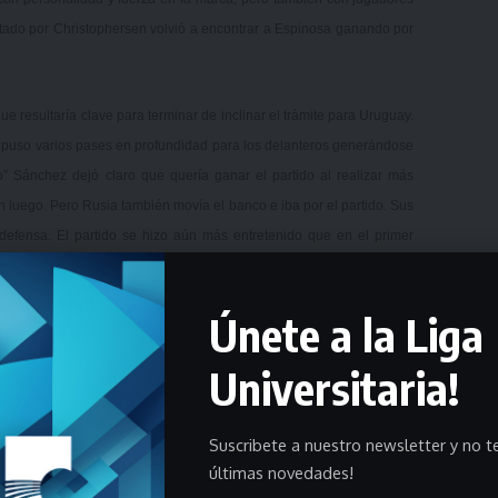
cutado por Christophersen volvió a encontrar a Espinosa ganando por
 resultaría clave para terminar de inclinar el trámite para Uruguay.
o puso varios pases en profundidad para los delanteros generándose
o” Sánchez dejó claro que quería ganar el partido al realizar más
n luego. Pero Rusia también movía el banco e iba por el partido. Sus
defensa. El partido se hizo aún más entretenido que en el primer
Únete a la Liga
 electrizante carrera hacia el arco eludiendo a tres jugadores y
 la segunda amarilla y consecuente expulsión por parte de un ruso. A
Universitaria!
ruguayo no sabe jugar contra 10 hombres, los celestes arreciaron en
rgió luego de un cambio de frente de Turnes para Guillermo Garella
o mandó al córner en un vuelo increíble.
Suscribete a nuestro newsletter y no te
últimas novedades!