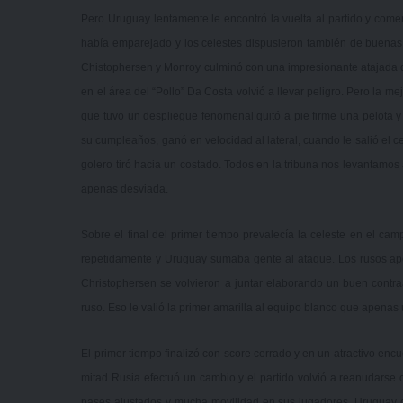
Pero Uruguay lentamente le encontró la vuelta al partido y come
había emparejado y los celestes dispusieron también de buenas
Chistophersen y Monroy culminó con una impresionante atajada del
en el área del “Pollo” Da Costa volvió a llevar peligro. Pero la m
que tuvo un despliegue fenomenal quitó a pie firme una pelota y
su cumpleaños, ganó en velocidad al lateral, cuando le salió el ce
golero tiró hacia un costado. Todos en la tribuna nos levantamos a
apenas desviada.
Sobre el final del primer tiempo prevalecía la celeste en el ca
repetidamente y Uruguay sumaba gente al ataque. Los rusos ape
Christophersen se volvieron a juntar elaborando un buen contra
ruso. Eso le valió la primer amarilla al equipo blanco que apena
El primer tiempo finalizó con score cerrado y en un atractivo enc
mitad Rusia efectuó un cambio y el partido volvió a reanudarse c
pases ajustados y mucha movilidad en sus jugadores. Uruguay c