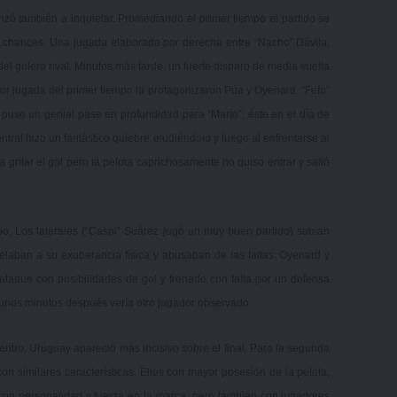
nzó también a inquietar. Promediando el primer tiempo el partido se
 chances. Una jugada elaborada por derecha entre “Nacho” Dávila,
 golero rival. Minutos más tarde, un fuerte disparo de media vuelta
ejor jugada del primer tiempo la protagonizaron Púa y Oyenard. “Fefo”
 puso un genial pase en profundidad para “Marto”, éste en el día de
ntral hizo un fantástico quiebre eludiéndolo y luego al enfrentarse al
 gritar el gol pero la pelota caprichosamente no quiso entrar y salió
mpo. Los laterales (“Caspi” Suárez jugó un muy buen partido) subían
laban a su exuberancia física y abusaban de las faltas. Oyenard y
ataque con posibilidades de gol y frenado con falta por un defensa
s unos minutos después vería otro jugador observado.
uentro, Uruguay apareció más incisivo sobre el final. Para la segunda
on similares características. Ellos con mayor posesión de la pelota,
on personalidad y fuerza en la marca, pero también con jugadores