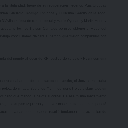
 a la titularidad, luego de su recuperación Federico Púa. Uruguay
bián Guerrero, Rodrigo Espinosa y Guillermo Garella en la zaga;
 D’Ávila en línea de cuatro central y Martín Oyenard y Martín Monroy
ayudante técnico Nelson Carnales permitió obtener el video del
extrajo conclusiones de cara al partido, que fueron compartidas con
inda del mundo al decir de RR, vestido de celeste y Rusia con una
es presionaban desde tres cuartos de cancha, el Juez se mostraba
con pelota dominada. Sobre los 7’ un muy fuerte tiro de distancia de un
arsicano que mandó la pelota al córner. De ese mismo lanzamiento
jo, junto al palo izquierdo y una vez más nuestro portero respondió
ron en varias oportunidades, resultó fundamental la actuación de