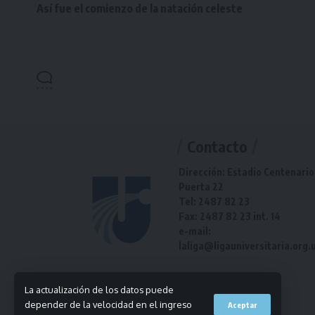
Así fue el comienzo de la natación celeste
Contacto
Dirección: Estadio Centenario
Puerta 22
Tel: 2487 82 23
Fax: 2487 82 23 int. 14
e-mail:
laliga@ligauniversitaria.org.
La actualización de los datos puede
depender de la velocidad en el ingreso
Aceptar