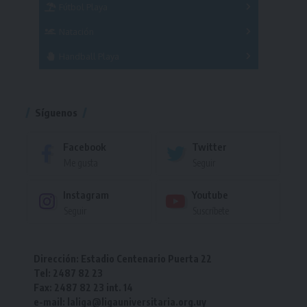
Fútbol Playa
Masculino
Femenino
Natación
Torneo
Handball Playa
Torneo
Torneo
Síguenos
Facebook
Twitter
Me gusta
Seguir
Instagram
Youtube
Seguir
Suscríbete
Dirección: Estadio Centenario Puerta 22
Tel: 2487 82 23
Fax: 2487 82 23 int. 14
e-mail: laliga@ligauniversitaria.org.uy