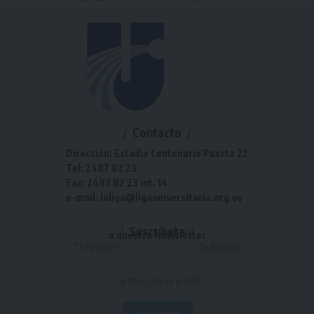
Contacto
Dirección: Estadio Centenario Puerta 22
Tel: 2487 82 23
Fax: 2487 82 23 int. 14
e-mail: laliga@ligauniversitaria.org.uy
Suscríbete
a nuestra Newsletter