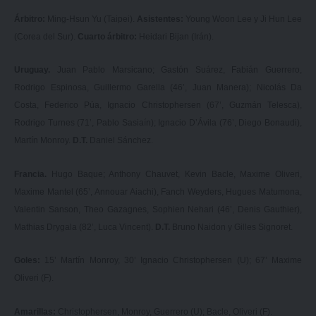
Árbitro:
Ming-Hsun Yu (Taipei).
Asistentes:
Young Woon Lee y Ji Hun Lee
(Corea del Sur).
Cuarto árbitro:
Heidari Bijan (Irán).
Uruguay.
Juan Pablo Marsicano; Gastón Suárez, Fabián Guerrero,
Rodrigo Espinosa, Guillermo Garella (46’, Juan Manera); Nicolás Da
Costa, Federico Púa, Ignacio Christophersen (67’, Guzmán Telesca),
Rodrigo Turnes (71’, Pablo Sasiaín); Ignacio D’Ávila (76’, Diego Bonaudi),
Martín Monroy.
D.T.
Daniel Sánchez.
Francia.
Hugo Baque; Anthony Chauvet, Kevin Bacle, Maxime Oliveri,
Maxime Mantel (65’, Annouar Aiachi), Fanch Weyders, Hugues Matumona,
Valentin Sanson, Theo Gazagnes, Sophien Nehari (46’, Denis Gauthier),
Mathias Drygala (82’, Luca Vincent).
D.T.
Bruno Naidon y Gilles Signoret.
Goles:
15’ Martín Monroy, 30’ Ignacio Christophersen (U); 67’ Maxime
Oliveri (F).
Amarillas:
Christophersen, Monroy, Guerrero (U); Bacle, Oliveri (F).