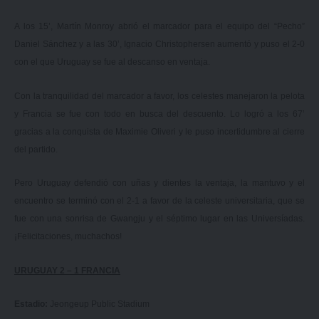
A los 15’, Martín Monroy abrió el marcador para el equipo del “Pecho”
Daniel Sánchez y a las 30’, Ignacio Christophersen aumentó y puso el 2-0
con el que Uruguay se fue al descanso en ventaja.
Con la tranquilidad del marcador a favor, los celestes manejaron la pelota
y Francia se fue con todo en busca del descuento. Lo logró a los 67’
gracias a la conquista de Maximie Oliveri y le puso incertidumbre al cierre
del partido.
Pero Uruguay defendió con uñas y dientes la ventaja, la mantuvo y el
encuentro se terminó con el 2-1 a favor de la celeste universitaria, que se
fue con una sonrisa de Gwangju y el séptimo lugar en las Universíadas.
¡Felicitaciones, muchachos!
URUGUAY 2 – 1 FRANCIA
Estadio:
Jeongeup Public Stadium