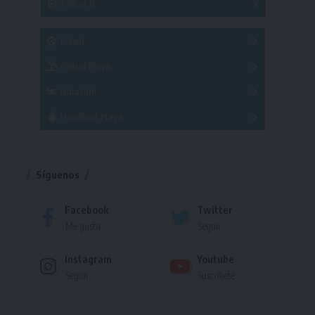
Fútbol 8
A
B
C
SUB 21
Masculino
Futsal
Femenino
Fútbol Playa
Masculino
Femenino
Natación
Torneo
Handball Playa
Torneo
Torneo
Síguenos
Facebook
Twitter
Me gusta
Seguir
Instagram
Youtube
Seguir
Suscríbete