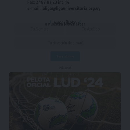
Fax: 2487 82 23 int. 14
e-mail: laliga@ligauniversitaria.org.uy
Suscríbete
a nuestra Newsletter
- Publicidad -