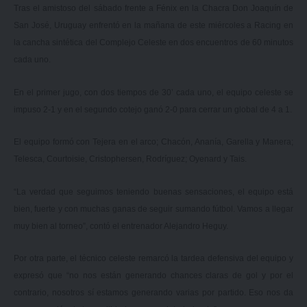
Tras el amistoso del sábado frente a Fénix en la Chacra Don Joaquín de
San José, Uruguay enfrentó en la mañana de este miércoles a Racing en
la cancha sintética del Complejo Celeste en dos encuentros de 60 minutos
cada uno.
En el primer jugo, con dos tiempos de 30’ cada uno, el equipo celeste se
impuso 2-1 y en el segundo cotejo ganó 2-0 para cerrar un global de 4 a 1.
El equipo formó con Tejera en el arco; Chacón, Ananía, Garella y Manera;
Telesca, Courtoisie, Cristophersen, Rodríguez; Oyenard y Tais.
“La verdad que seguimos teniendo buenas sensaciones, el equipo está
bien, fuerte y con muchas ganas de seguir sumando fútbol. Vamos a llegar
muy bien al torneo”, contó el entrenador Alejandro Heguy.
Por otra parte, el técnico celeste remarcó la tardea defensiva del equipo y
expresó que “no nos están generando chances claras de gol y por el
contrario, nosotros sí estamos generando varias por partido. Eso nos da