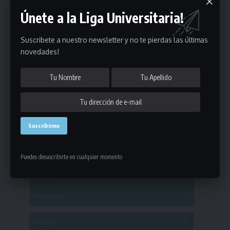
Únete a la Liga Universitaria!
Suscribete a nuestro newsletter y no te pierdas las últimas
novedades!
Estadísticas
Fútbol
Puedes desuscribirte en cualquier momento
Mayores
Reserva
A
B
C
D
E
F
G
Pre Senior
A
B
C
D
A
B
C
D
E
Más 40