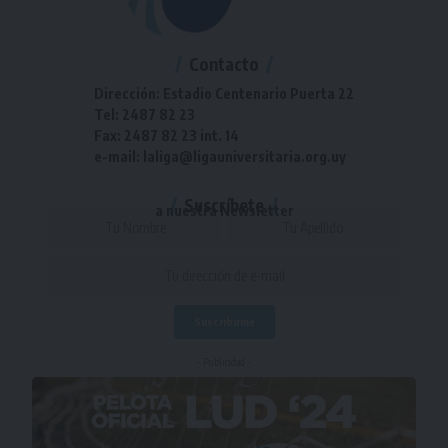
Contacto
Dirección: Estadio Centenario Puerta 22
Tel: 2487 82 23
Fax: 2487 82 23 int. 14
e-mail: laliga@ligauniversitaria.org.uy
Suscríbete
a nuestra Newsletter
- Publicidad -